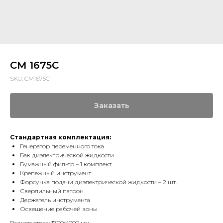
CM 1675C
SKU:
CM1675C
Заказать
Cтандартная комплектация:
Генератор переменного тока
Бак диэлектрической жидкости
Бумажный фильтр – 1 комплект
Крепежный инструмент
Форсунка подачи диэлектрической жидкости – 2 шт.
Сверлильный патрон
Держатель инструмента
Освещение рабочей зоны
Размер стола: 1700х1000 мм