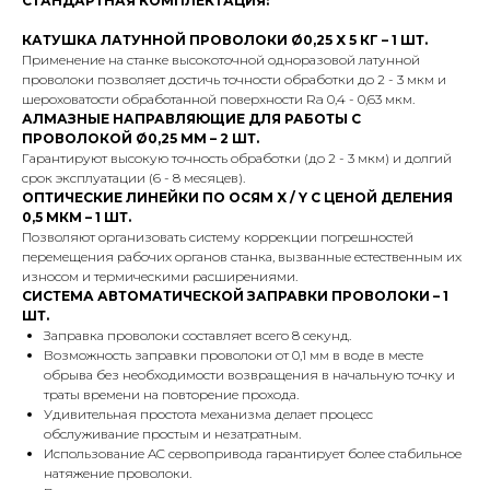
СТАНДАРТНАЯ КОМПЛЕКТАЦИЯ:
КАТУШКА ЛАТУННОЙ ПРОВОЛОКИ Ø0,25 X 5 КГ – 1 ШТ.
Применение на станке высокоточной одноразовой латунной
проволоки позволяет достичь точности обработки до 2 - 3 мкм и
шероховатости обработанной поверхности Ra 0,4 - 0,63 мкм.
АЛМАЗНЫЕ НАПРАВЛЯЮЩИЕ ДЛЯ РАБОТЫ С
ПРОВОЛОКОЙ Ø0,25 ММ – 2 ШТ.
Гарантируют высокую точность обработки (до 2 - 3 мкм) и долгий
срок эксплуатации (6 - 8 месяцев).
ОПТИЧЕСКИЕ ЛИНЕЙКИ ПО ОСЯМ X / Y С ЦЕНОЙ ДЕЛЕНИЯ
0,5 МКМ – 1 ШТ.
Позволяют организовать систему коррекции погрешностей
перемещения рабочих органов станка, вызванные естественным их
износом и термическими расширениями.
СИСТЕМА АВТОМАТИЧЕСКОЙ ЗАПРАВКИ ПРОВОЛОКИ – 1
ШТ.
Заправка проволоки составляет всего 8 секунд.
Возможность заправки проволоки от 0,1 мм в воде в месте
обрыва без необходимости возвращения в начальную точку и
траты времени на повторение прохода.
Удивительная простота механизма делает процесс
обслуживание простым и незатратным.
Использование AC сервопривода гарантирует более стабильное
натяжение проволоки.