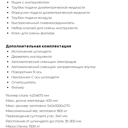
Ящик с инструментом
Трубка подачи диэлектрической жидкости
Форсунка подачи диэлектрической жидкости
Трубка подачи воздуха
Быстросменный пневмосоединитель
Набор ключей для смены инструмента
Ключ для смены фильтра
Дополнительная комплектация
Исполнение шпинделя
Держатель инструмента
Автоматический сменщик электродов
Автоматический сменщик направляющих втулок
Поворотная В ось
Наклонная С ось шпинделя
Огнетушитель
Фильтр
Размер стола: 420х675 мм
Макс. длина электрода: 400 мм
Макс. размер заготовки: 540х1000х270
Максимальный вес заготовки: 800 кг
Перемещение суппорта упр.: 340 мм
Расстояние от шпинделя до стола: 35-300 мм
Масса станка: 1500 кг