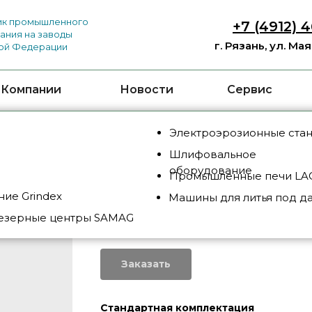
к промышленного
+7 (4912) 
ания на заводы
г. Рязань, ул. Ма
ой Федерации
 Компании
Новости
Сервис
Электроэрозионные ста
Шлифовальное
оборудование
Промышленные печи LAC
ие Grindex
Машины для литья под д
AH53C
езерные центры SAMAG
SKU:
AH53C
Заказать
Стандартная
комплектация