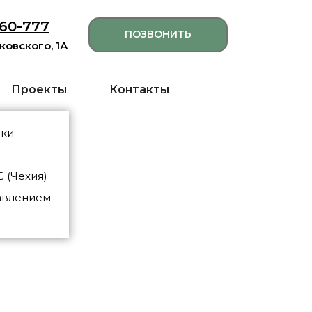
460-777
ПОЗВОНИТЬ
яковского, 1А
Проекты
Контакты
нки
 (Чехия)
авлением