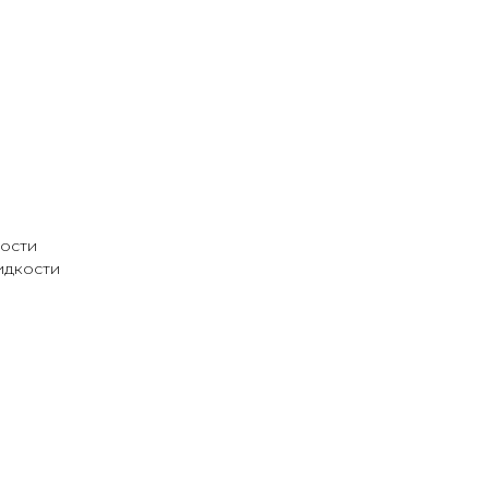
кости
идкости
а