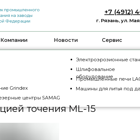
к промышленного
+7 (4912) 
ания на заводы
г. Рязань, ул. Ма
ой Федерации
 Компании
Новости
Сервис
Электроэрозионные ста
Шлифовальное
дование
/
Фрезерный центр с функцией точения M
оборудование
Промышленные печи LAC
ие Grindex
Машины для литья под д
езерные центры SAMAG
цией точения ML-15