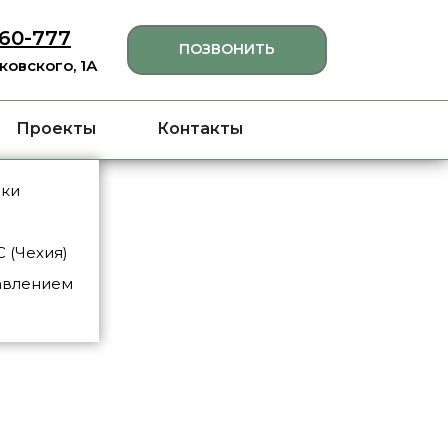
460-777
ПОЗВОНИТЬ
яковского, 1А
Проекты
Контакты
нки
L-15
 (Чехия)
авлением