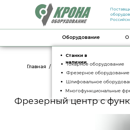
Поставщи
оборудов
Российск
Оборудование
О
Станки в
наличии
Токарное оборудование
Главная
/
Каталог
/
Фрезерное обору
Фрезерное оборудование
Шлифовальное оборудован
Многофункциональные фр
Фрезерный центр с функ