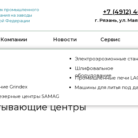
к промышленного
+7 (4912) 
ания на заводы
г. Рязань, ул. Ма
ой Федерации
 Компании
Новости
Сервис
Электроэрозионные ста
Шлифовальное
дование
/
Горизонтальные обрабатывающие центр
оборудование
Промышленные печи LAC
ие Grindex
Машины для литья под д
езерные центры SAMAG
тывающие центры