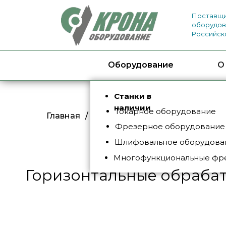
Поставщи
оборудов
Российск
Оборудование
О
Станки в
наличии
Токарное оборудование
Главная
/
Каталог
/
Фрезерное обору
Фрезерное оборудование
Шлифовальное оборудован
Многофункциональные фр
Горизонтальные обраба