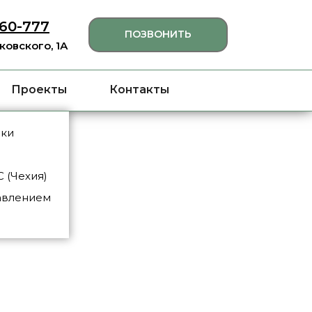
460-777
ПОЗВОНИТЬ
яковского, 1А
Проекты
Контакты
нки
ы
 (Чехия)
авлением