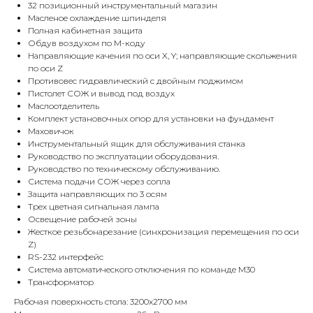
32 позиционный инструментальный магазин
Масленое охлаждение шпинделя
Полная кабинетная защита
Обдув воздухом по М-коду
Направляющие качения по оси X, Y; направляющие скольжения
по оси Z
Противовес гидравлический с двойным поджимом
Пистолет СОЖ и вывод под воздух
Маслоотделитель
Комплект установочных опор для установки на фундамент
Маховичок
Инструментальный ящик для обслуживания станка
Руководство по эксплуатации оборудования.
Руководство по техническому обслуживанию.
Система подачи СОЖ через сопла
Защита направляющих по 3 осям
Трех цветная сигнальная лампа
Освещение рабочей зоны
Жесткое резьбонарезание (синхронизация перемещения по оси
Z)
RS-232 интерфейс
Система автоматического отключения по команде M30
Трансформатор
Рабочая поверхность стола: 3200х2700 мм