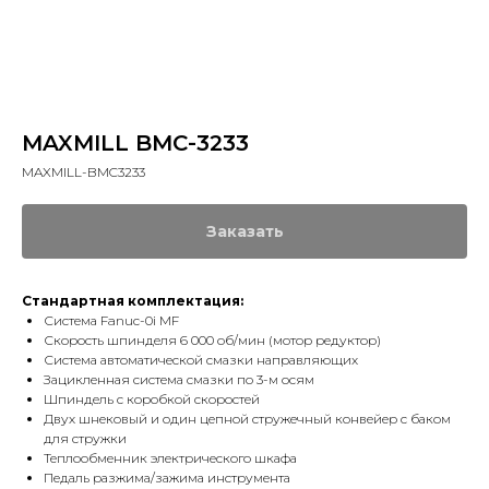
MAXMILL BMC-3233
MAXMILL-BMC3233
Заказать
Стандартная комплектация:
Система Fanuc-0i MF
Скорость шпинделя 6 000 об/мин (мотор редуктор)
Система автоматической смазки направляющих
Зацикленная система смазки по 3-м осям
Шпиндель с коробкой скоростей
Двух шнековый и один цепной стружечный конвейер с баком
для стружки
Теплообменник электрического шкафа
Педаль разжима/зажима инструмента