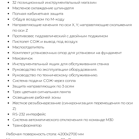
32 позиционный инструментальный магазин
Масленое охлаждение шпинделя
Полная кабинетная защита
Обдув воздухом по М-коду
Направляющие качения по оси X, Y; направляющие скольжения
по оси Z
Противовес гидравлический с двойным поджимом
Пистолет СОЖ и вывод под воздух
Маслоотделитель
Комплект установочных опор для установки на фундамент
Маховичок
Инструментальный ящик для обслуживания станка
Руководство по эксплуатации оборудования.
Руководство по техническому обслуживанию.
Система подачи СОЖ через сопла
Защита направляющих по 3 осям
Трех цветная сигнальная лампа
Освещение рабочей зоны
Жесткое резьбонарезание (синхронизация перемещения по оси
Z)
RS-232 интерфейс
Система автоматического отключения по команде M30
Трансформатор
Рабочая поверхность стола: 4200х2700 мм