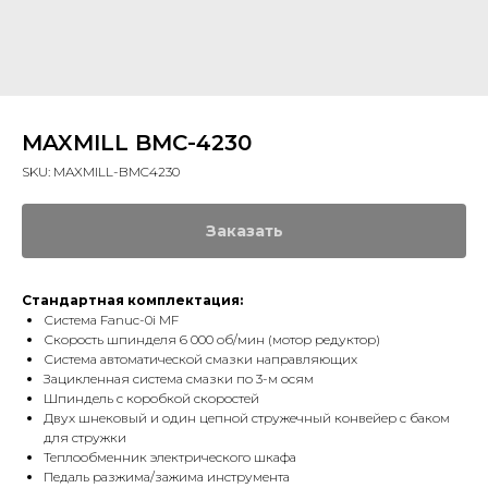
MAXMILL BMC-4230
SKU:
MAXMILL-BMC4230
Заказать
Стандартная комплектация:
Система Fanuc-0i MF
Скорость шпинделя 6 000 об/мин (мотор редуктор)
Система автоматической смазки направляющих
Зацикленная система смазки по 3-м осям
Шпиндель с коробкой скоростей
Двух шнековый и один цепной стружечный конвейер с баком
для стружки
Теплообменник электрического шкафа
Педаль разжима/зажима инструмента