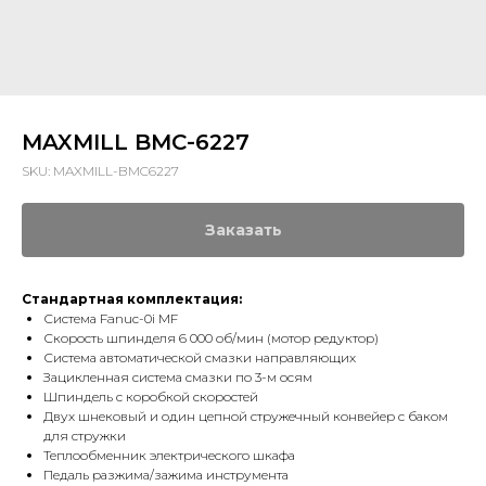
MAXMILL BMC-6227
SKU:
MAXMILL-BMC6227
Заказать
Стандартная комплектация:
Система Fanuc-0i MF
Скорость шпинделя 6 000 об/мин (мотор редуктор)
Система автоматической смазки направляющих
Зацикленная система смазки по 3-м осям
Шпиндель с коробкой скоростей
Двух шнековый и один цепной стружечный конвейер с баком
для стружки
Теплообменник электрического шкафа
Педаль разжима/зажима инструмента