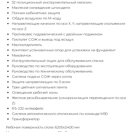
32 позиционный инструментальный магазин
Масленое охлаждение шпинделя
Полная кабинетная защита
Обдув воздухом по М-коду
Направляющие качения по оси X, Y; направляющие скольжения
по оси Z
Противовес гидравлический с двойным поджимом
Пистолет СОЖ и вывод под воздух
Маслоотделитель
Комплект установочных опор для установки на фундамент
Маховичок
Инструментальный ящик для обслуживания станка
Руководство по эксплуатации оборудования.
Руководство по техническому обслуживанию.
Система подачи СОЖ через сопла
Защита направляющих по 3 осям
Трех цветная сигнальная лампа
Освещение рабочей зоны
Жесткое резьбонарезание (синхронизация перемещения по оси
Z)
RS-232 интерфейс
Система автоматического отключения по команде M30
Трансформатор
Рабочая поверхность стола: 6200х2400 мм