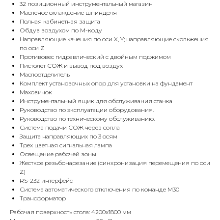
32 позиционный инструментальный магазин
Масленое охлаждение шпинделя
Полная кабинетная защита
Обдув воздухом по М-коду
Направляющие качения по оси X, Y; направляющие скольжения
по оси Z
Противовес гидравлический с двойным поджимом
Пистолет СОЖ и вывод под воздух
Маслоотделитель
Комплект установочных опор для установки на фундамент
Маховичок
Инструментальный ящик для обслуживания станка
Руководство по эксплуатации оборудования.
Руководство по техническому обслуживанию.
Система подачи СОЖ через сопла
Защита направляющих по 3 осям
Трех цветная сигнальная лампа
Освещение рабочей зоны
Жесткое резьбонарезание (синхронизация перемещения по оси
Z)
RS-232 интерфейс
Система автоматического отключения по команде M30
Трансформатор
Рабочая поверхность стола: 4200х1800 мм