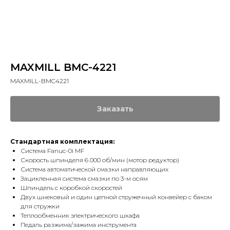
MAXMILL BMC-4221
MAXMILL-BMC4221
Заказать
Стандартная комплектация:
Система Fanuc-0i MF
Скорость шпинделя 6 000 об/мин (мотор редуктор)
Система автоматической смазки направляющих
Зацикленная система смазки по 3-м осям
Шпиндель с коробкой скоростей
Двух шнековый и один цепной стружечный конвейер с баком
для стружки
Теплообменник электрического шкафа
Педаль разжима/зажима инструмента