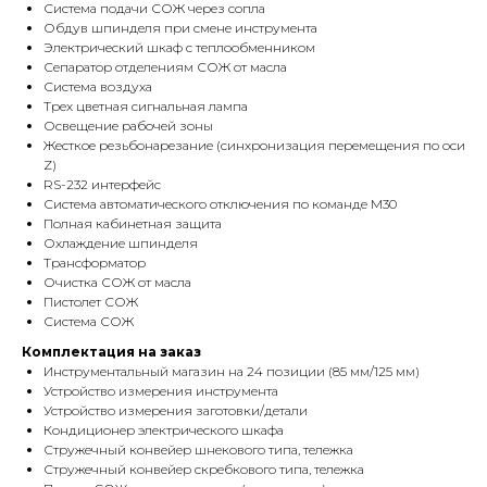
Система подачи СОЖ через сопла
Обдув шпинделя при смене инструмента
Электрический шкаф с теплообменником
Сепаратор отделениям СОЖ от масла
Система воздуха
Трех цветная сигнальная лампа
Освещение рабочей зоны
Жесткое резьбонарезание (синхронизация перемещения по оси
Z)
RS-232 интерфейс
Система автоматического отключения по команде M30
Полная кабинетная защита
Охлаждение шпинделя
Трансформатор
Очистка СОЖ от масла
Пистолет СОЖ
Система СОЖ
Комплектация на заказ
Инструментальный магазин на 24 позиции (85 мм/125 мм)
Устройство измерения инструмента
Устройство измерения заготовки/детали
Кондиционер электрического шкафа
Стружечный конвейер шнекового типа, тележка
Стружечный конвейер скребкового типа, тележка