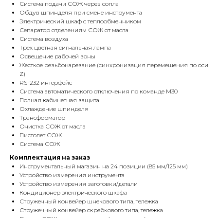
Система подачи СОЖ через сопла
Обдув шпинделя при смене инструмента
Электрический шкаф с теплообменником
Сепаратор отделениям СОЖ от масла
Система воздуха
Трех цветная сигнальная лампа
Освещение рабочей зоны
Жесткое резьбонарезание (синхронизация перемещения по оси
Z)
RS-232 интерфейс
Система автоматического отключения по команде M30
Полная кабинетная защита
Охлаждение шпинделя
Трансформатор
Очистка СОЖ от масла
Пистолет СОЖ
Система СОЖ
Комплектация на заказ
Инструментальный магазин на 24 позиции (85 мм/125 мм)
Устройство измерения инструмента
Устройство измерения заготовки/детали
Кондиционер электрического шкафа
Стружечный конвейер шнекового типа, тележка
Стружечный конвейер скребкового типа, тележка