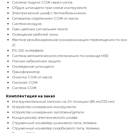
Система подачи СОЖ через сопла
Обдув шпинделя при смене инструмента
Электрический шкаф с теплообменником
Сепаратор отделениям СОЖ от масла
Система воздуха
Трех цветная сигнальная лампа
Освещение рабочей зоны
Жесткое резьбонарезание (синхронизация перемещения по оси
Z)
RS-232 интерфейс
Система автоматического отключения по команде M30
Полная кабинетная защита
Охлаждение шпинделя
Трансформатор
Очистка СОЖ от масла
Пистолет СОЖ
Система СОЖ
Комплектация на заказ
Инструментальный магазин на 24 позиции (85 мм/125 мм)
Устройство измерения инструмента
Устройство измерения заготовки/детали
Кондиционер электрического шкафа
Стружечный конвейер шнекового типа, тележка
Стружечный конвейер скребкового типа, тележка