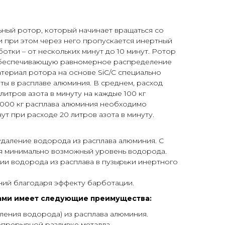
ный ротор, который начинает вращаться со
и при этом через него пропускается инертный
аботки – от нескольких минут до 10 минут. Ротор
 обеспечивающую равномерное распределение
атериал ротора на основе SiC/C специально
ы в расплаве алюминия. В среднем, расход
 литров азота в минуту на каждые 100 кг
 1000 кг расплава алюминия необходимо
ут при расходе 20 литров азота в минуту.
удаление водорода из расплава алюминия. С
я минимально возможный уровень водорода.
ии водорода из расплава в пузырьки инертного
ний благодаря эффекту барботации.
ами имеет следующие преимущества:
аления водорода) из расплава алюминия.
епрерывной разливке металла.