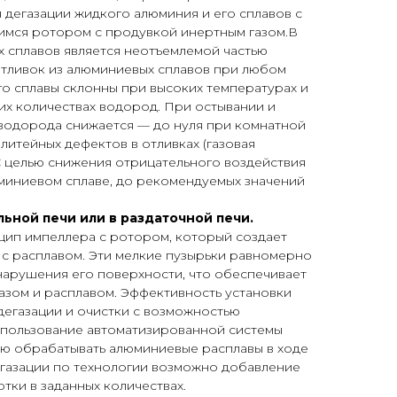
я дегазации жидкого алюминия и его сплавов с
мся ротором с продувкой инертным газом.В
 сплавов является неотъемлемой частью
отливок из алюминиевых сплавов при любом
го сплавы склонны при высоких температурах и
их количествах водород. При остывании и
водорода снижается — до нуля при комнатной
литейных дефектов в отливках (газовая
 С целью снижения отрицательного воздействия
миниевом сплаве, до рекомендуемых значений
ьной печи или в раздаточной печи.
цип импеллера с ротором, который создает
 с расплавом. Эти мелкие пузырьки равномерно
нарушения его поверхности, что обеспечивает
азом и расплавом. Эффективность установки
дегазации и очистки с возможностью
пользование автоматизированной системы
ю обрабатывать алюминиевые расплавы в ходе
егазации по технологии возможно добавление
тки в заданных количествах.