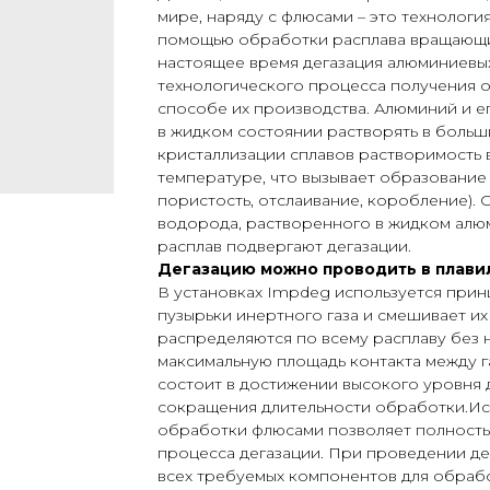
мире, наряду с флюсами – это технологи
помощью обработки расплава вращающи
настоящее время дегазация алюминиевых
технологического процесса получения 
способе их производства. Алюминий и е
в жидком состоянии растворять в больш
кристаллизации сплавов растворимость 
температуре, что вызывает образование 
пористость, отслаивание, коробление).
водорода, растворенного в жидком алю
расплав подвергают дегазации.
Дегазацию можно проводить в плавил
В установках Impdeg используется прин
пузырьки инертного газа и смешивает их
распределяются по всему расплаву без 
максимальную площадь контакта между г
состоит в достижении высокого уровня 
сокращения длительности обработки.Ис
обработки флюсами позволяет полность
процесса дегазации. При проведении д
всех требуемых компонентов для обрабо