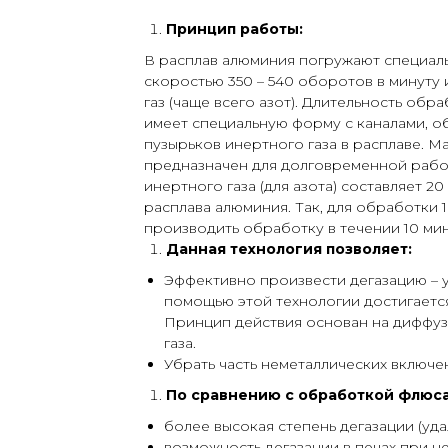
Принцип работы:
В расплав алюминия погружают специаль
скоростью 350 – 540 оборотов в минуту 
газ (чаще всего азот). Длительность обр
имеет специальную форму с каналами,
пузырьков инертного газа в расплаве. М
предназначен для долговременной работ
инертного газа (для азота) составляет 20
расплава алюминия. Так, для обработки
производить обработку в течении 10 мин
Данная технология позволяет:
Эффективно произвести дегазацию – 
помощью этой технологии достигаетс
Принцип действия основан на диффуз
газа.
Убрать часть неметаллических включе
По сравнению с обработкой флюс
более высокая степень дегазации (уд
возможность дегазации в печах при н