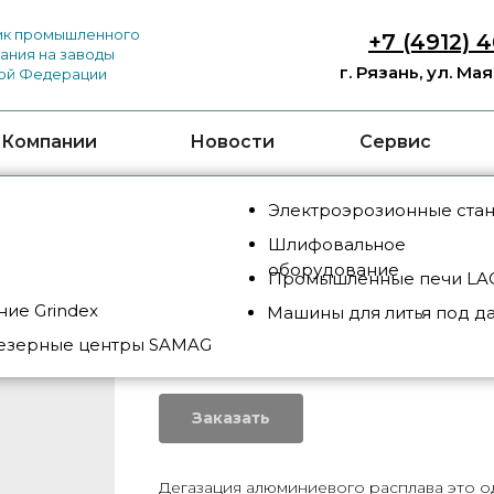
к промышленного
+7 (4912) 
ания на заводы
г. Рязань, ул. Ма
ой Федерации
 Компании
Новости
Сервис
Электроэрозионные ста
Шлифовальное
оборудование
Промышленные печи LAC
ие Grindex
Машины для литья под д
IMPDEG PLUS
езерные центры SAMAG
SKU:
IMPDEG PLUS
Заказать
Дегазация алюминиевого расплава это о