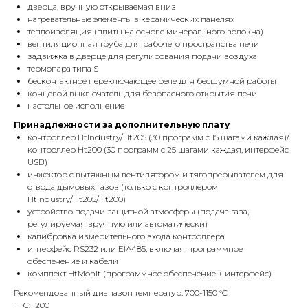
дверца, вручную открываемая вниз
нагревательные элементы в керамических панелях
теплоизоляция (плиты на основе минерального волокна)
вентиляционная труба для рабочего пространства печи
задвижка в дверце для регулирования подачи воздуха
термопара типа S
бесконтактное переключающее реле для бесшумной работы
концевой выключатель для безопасного открытия печи
настольное исполнение
Принадлежности за дополнительную плату
контроллер HtIndustry/Ht205 (30 программ с 15 шагами каждая)/
контроллер Ht200 (30 программ с 25 шагами каждая, интерфейс
USB)
инжектор с вытяжным вентилятором и тягопрерывателем для
отвода дымовых газов (только с контроллером
HtIndustry/Ht205/Ht200)
устройство подачи защитной атмосферы (подача газа,
регулируемая вручную или автоматически)
калибровка измерительного входа контроллера
интерфейс RS232 или EIA485, включая программное
обеспечение и кабели
комплект HtMonit (программное обеспечение + интерфейс)
Рекомендованный диапазон температур: 700-1150 °C
T °C: 1200