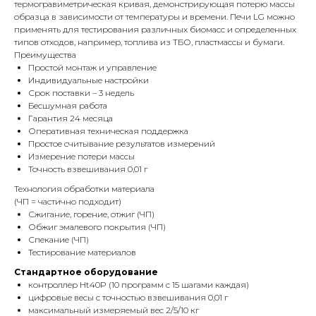
термогравиметрическая кривая, демонстрирующая потерю массы
образца в зависимости от температуры и времени. Печи LG можно
применять для тестирования различных биомасс и определенных
типов отходов, например, топлива из ТБО, пластмассы и бумаги.
Преимущества
Простой монтаж и управление
Индивидуальные настройки
Срок поставки – 3 недель
Бесшумная работа
Гарантия 24 месяца
Оперативная техническая поддержка
Простое считывание результатов измерений
Измерение потери массы
Точность взвешивания 0,01 г
Технология обработки материала
(ЧП = частично подходит)
Сжигание, горение, отжиг (ЧП)
Обжиг эмалевого покрытия (ЧП)
Спекание (ЧП)
Тестирование материалов
Стандартное оборудование
контроллер Ht40P (10 программ с 15 шагами каждая)
цифровые весы с точностью взвешивания 0,01 г
максимальный измеряемый вес 2/5/10 кг