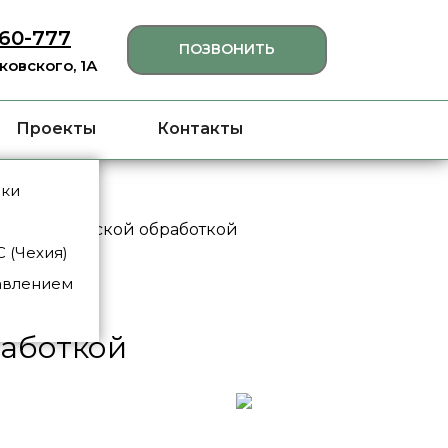
460-777
ПОЗВОНИТЬ
яковского, 1А
Проекты
Контакты
нки
х с термической обработкой
 (Чехия)
авлением
работкой