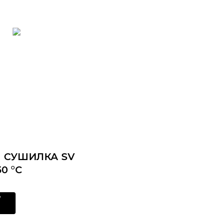
 СУШИЛКА SV
50 °C
е