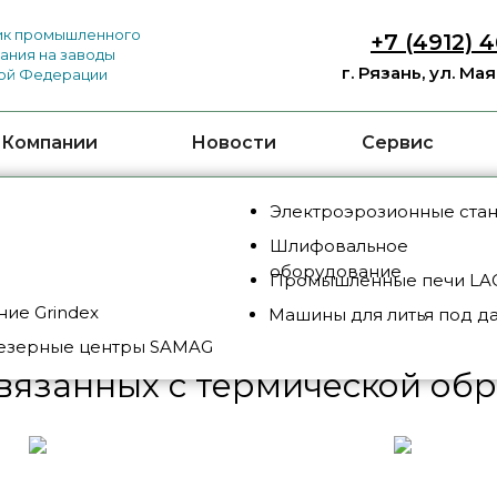
к промышленного
+7 (4912) 
ания на заводы
г. Рязань, ул. Ма
ой Федерации
 Компании
Новости
Сервис
Электроэрозионные ста
Шлифовальное
и LAC (Чехия)
/
Печи для других задач, связанны
оборудование
Промышленные печи LAC
ие Grindex
Машины для литья под д
езерные центры SAMAG
связанных с термической об