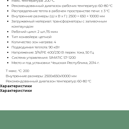
Макс. температура: 200 °C
Рекомендованный диапазон рабочих температур: 60–80 °C
Распределение тепла в рабочем пространстве печи: ± 3 °C
Внутренние размеры (Ш х В х Г): 2500 × 650 × 10000 мм
Загружаемый материал: трансформаторы с заливочным
компаундом
Рабочий цикл: 2 шт./15 мин
Тип конвейера: цепной
Количество зон нагрева: 4
Подводимая теплота: 90 кВт
Напряжение: 3/N/PE 400/230 В перем. тока, 50 Гц
Система управления: SIMATIC S7-1200
Место и год установки: Чешская Республика, 2014 г.
T макс. °C: 200
Внутренние размеры: 2500х650х10000 мм
Рекомендованный диапазон температур: 60-80 °C
Характеристики
Характеристики