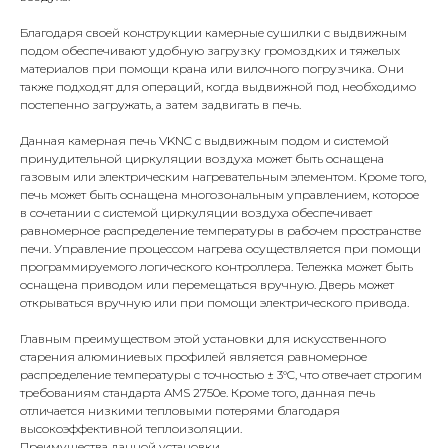
Благодаря своей конструкции камерные сушилки с выдвижным
подом обеспечивают удобную загрузку громоздких и тяжелых
материалов при помощи крана или вилочного погрузчика. Они
также подходят для операций, когда выдвижной под необходимо
постепенно загружать, а затем задвигать в печь.
Данная камерная печь VKNC с выдвижным подом и системой
принудительной циркуляции воздуха может быть оснащена
газовым или электрическим нагревательным элементом. Кроме того,
печь может быть оснащена многозональным управлением, которое
в сочетании с системой циркуляции воздуха обеспечивает
равномерное распределение температуры в рабочем пространстве
печи. Управление процессом нагрева осуществляется при помощи
программируемого логического контроллера. Тележка может быть
оснащена приводом или перемещаться вручную. Дверь может
открываться вручную или при помощи электрического привода.
Главным преимуществом этой установки для искусственного
старения алюминиевых профилей является равномерное
распределение температуры с точностью ± 3°C, что отвечает строгим
требованиям стандарта AMS 2750e. Кроме того, данная печь
отличается низкими тепловыми потерями благодаря
высокоэффективной теплоизоляции.
Преимущества данной установки