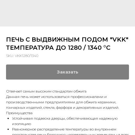
ПЕЧЬ С ВЫДВИЖНЫМ ПОДОМ "VKK"
ТЕМПЕРАТУРА ДО 1280 / 1340 °C
SKU:
VKK1280/1340
Заказать
Отвечает самым высоким стандартам обжига
Данная печь может использоваться профессионалами и
производственными предприятиями для обжига керамики,
гончарных изделий, стекла, фарфора и декоративных изделий.
Преимущества
Устойчивая подвеска дверцы, обеспечивающая надежную
изоляцию
Равномерное распределение температуры во внутреннем
пространстве печи благодаря нагревательным элементам на всех