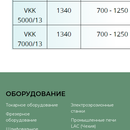
ОБОРУДОВАНИЕ
⠀
Токарное оборудование
Электроэрозионные
станки
Фрезерное
оборудование
Промышленные печи
LAC (Чехия)
Шлифовальное