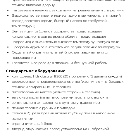
стенках, включая дверцу
Нагреваемая тележка с закрытыми нагревательными спиралями
Высококачественные теплоизоляционные материалы (низкий
расход электроэнергии, быстрый нагрев до требуемой
температуры)
Вентиляция рабочего пространства предотвращает
конденсацию паров во время обжига (предотвращает
коррозию) и значительно снижает температуру корпуса печи
Программируемое высокоточное регулирование температуры
Отдельный ограничительный блок для защиты печи от
повреждения
Твердотельное реле для плавной и бесшумной работы
Стандартное оборудование
контроллер HtIndustry/Ht205 (30 программ с 15 шагами каждая)
резисторные нагревательные элементы (изогнутые – на боковых
стенках и спиральные – в тележке)
пятисторонний нагрев (четыре стороны и тележка)
теплоизоляция (маты на основе минерального волокна)
вентиляционная заслонка с ручным управлением
печная тележка с ручным приводом
рельса в 2,5 раза превышающая глубину печи в напольном
исполнении
ограничительный блок
дверца, открываемая влево; установлена на C-образной