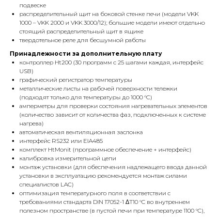
подвеске
распределительный щит на боковой стенке печи (модели VKK
1000 – VKK 2000 и VKK 3000/12); большие модели имеют отдельно
стоящий распределительный щит в ящике
твердотельное реле для бесшумной работы
Принадлежности за дополнительную плату
контроллер Ht200 (30 программ с 25 шагами каждая, интерфейс
USB)
графический регистратор температуры
металлические листы на рабочей поверхности тележки
(подходят только для температуры до 1000 °C)
амперметры для проверки состояния нагревательных элементов
(количество зависит от количества фаз, подключенных к системе
нагрева)
автоматическая вентиляционная заслонка
интерфейс RS232 или EIA485
комплект HtMonit (программное обеспечение + интерфейс)
калибровка измерительной цепи
монтаж установки (для обеспечения надлежащего ввода данной
установки в эксплуатацию рекомендуется монтаж силами
специалистов LAC)
оптимизация температурного поля в соответствии с
требованиями стандарта DIN 17052-1 ΔT10 °C во внутреннем
полезном пространстве (в пустой печи при температуре 1100 °C),