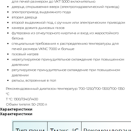
для печей размером до VKT 5000 включительно
дверца, открываемая вверх (электрогидравлический привод)
электропривод выдвижного пода
вторая дверца
второй выдвижной под, с ручным или электрическим приводом
камера дожига дымовых газов
футеровка из огнеупорного кирпича и вход из жаростойкого
бетона
специальные требования к распределению температуры для
печей размера VKNC 7000 и больше
газовый нагрев
нерегулируемое принудительное охлаждение при повышенном
давлении
регулируемое принудительное охлаждение при повышенном
давлении
рельсы, встроенные в пол
Рекомендованный диапазон температур: 700-1250/700-1300/700-1350
°C
T °C: 1300/1340/1400
Объем тигеля: 50-2100 л
Характеристики
Характеристики