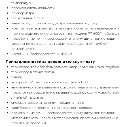
температуры
переключатель мощности
3 амперметра
твердотельное реле
защитное устройство по дифференциальному току
крепления в нижней части печи для облегчения перемещения
при помощи вилочного погрузчика (модель PT 400/11 и больше)
подключение печи к распределительному щиту при помощи
металлического шланга с пластиковой защитной трубкой
длиной до 5 м
настенный распределительный щит
Принадлежности за дополнительную плату
термопара для обрабатываемого материала с защитной трубкой
термопара в стенке тигля
тигель
контроль рабочего цикла по интерфейсу USB
автоматически открываемая крышка с педальным управлением
подготовка к соединению крышки с дозирующим устройством
литейной машины
система проверки наличия трещин в тигле
калибровка измерительного входа контроллера
подключение печи к распределительному щиту при помощи
металлического шланга с металлической оплеткой, необходимо
при длине более 5 м