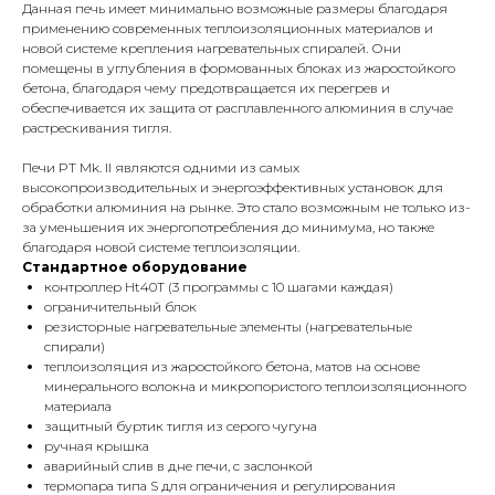
Данная печь имеет минимально возможные размеры благодаря
применению современных теплоизоляционных материалов и
новой системе крепления нагревательных спиралей. Они
помещены в углубления в формованных блоках из жаростойкого
бетона, благодаря чему предотвращается их перегрев и
обеспечивается их защита от расплавленного алюминия в случае
растрескивания тигля.
Печи PT Mk. II являются одними из самых
высокопроизводительных и энергоэффективных установок для
обработки алюминия на рынке. Это стало возможным не только из-
за уменьшения их энергопотребления до минимума, но также
благодаря новой системе теплоизоляции.
Стандартное оборудование
контроллер Ht40T (3 программы с 10 шагами каждая)
ограничительный блок
резисторные нагревательные элементы (нагревательные
спирали)
теплоизоляция из жаростойкого бетона, матов на основе
минерального волокна и микропористого теплоизоляционного
материала
защитный буртик тигля из серого чугуна
ручная крышка
аварийный слив в дне печи, с заслонкой
термопара типа S для ограничения и регулирования