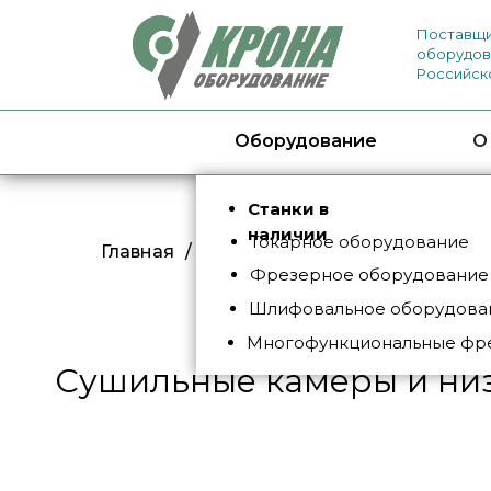
Поставщи
оборудов
Российск
Оборудование
О
Станки в
наличии
Токарное оборудование
Главная
/
Каталог
/
Промышленные печ
Фрезерное оборудование
Шлифовальное оборудован
Многофункциональные фр
Сушильные камеры и низ