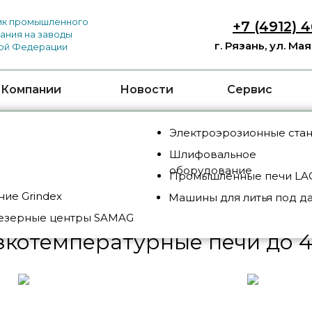
к промышленного
+7 (4912) 
ания на заводы
г. Рязань, ул. Ма
ой Федерации
 Компании
Новости
Сервис
Электроэрозионные ста
Шлифовальное
и LAC (Чехия)
/
Сушильные камеры и низкотемпе
оборудование
Промышленные печи LAC
ие Grindex
Машины для литья под д
езерные центры SAMAG
котемпературные печи до 4