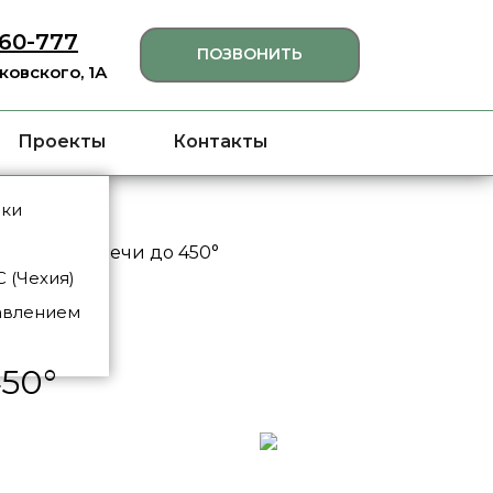
460-777
ПОЗВОНИТЬ
яковского, 1А
Проекты
Контакты
нки
ратурные печи до 450°
 (Чехия)
авлением
50°