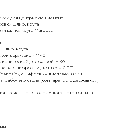
жим для центрирующих цанг
овки шлиф. круга
ки шлиф. круга Marposs
в
 шлиф. круга
еской державкой МК0
с конической державкой МК0
hain», с цифровым дисплеем 0.001
idenhain», с цифровым дисплеем 0.001
я рабочего стола (компаратор с державкой)
я аксиального положения заготовки типа -
 мм