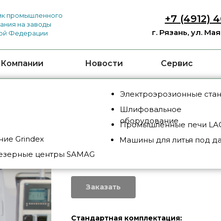
к промышленного
+7 (4912) 
ания на заводы
г. Рязань, ул. Ма
ой Федерации
 Компании
Новости
Сервис
Электроэрозионные ста
Шлифовальное
оборудование
Промышленные печи LAC
ие Grindex
Машины для литья под д
BSD 1000
езерные центры SAMAG
SKU:
BSD1000
Заказать
Стандартная комплектация: