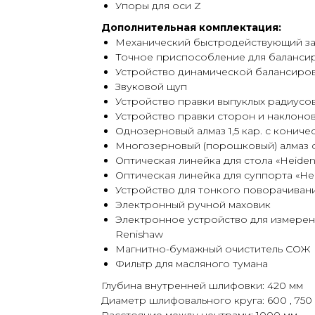
Упоры для оси Z
Дополнительная комплектация:
Механический быстродействующий за
Точное приспособление для балансир
Устройство динамической балансиров
Звуковой щуп
Устройство правки выпуклых радиусо
Устройство правки сторон и наклонов
Однозерновый алмаз 1,5 кар. с конич
Многозерновый (порошковый) алмаз 
Оптическая линейка для стола «Heiden
Оптическая линейка для суппорта «He
Устройство для тонкого поворачивани
Электронный ручной маховик
Электронное устройство для измерени
Renishaw
Магнитно-бумажный очиститель СОЖ
Фильтр для масляного тумана
Глубина внутренней шлифовки: 420 мм
Диаметр шлифовального круга: 600 , 750