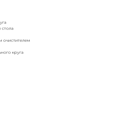
уга
 стола
м очистителем
ного круга