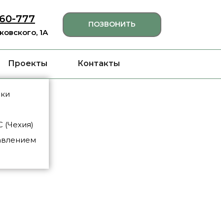
460-777
ПОЗВОНИТЬ
яковского, 1А
Проекты
Контакты
нки
 (Чехия)
авлением