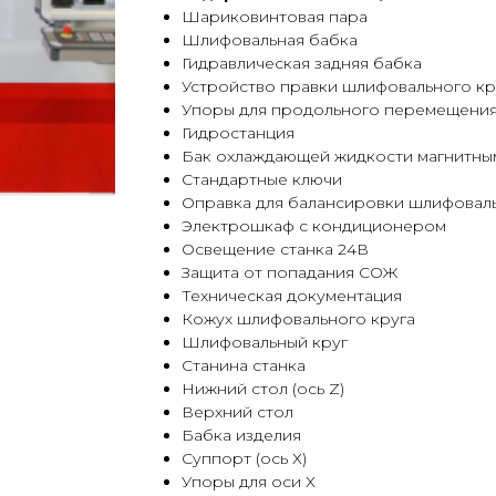
Шариковинтовая пара
Шлифовальная бабка
Гидравлическая задняя бабка
Устройство правки шлифовального кр
Упоры для продольного перемещения
Гидростанция
Бак охлаждающей жидкости магнитны
Стандартные ключи
Оправка для балансировки шлифоваль
Электрошкаф с кондиционером
Освещение станка 24В
Защита от попадания СОЖ
Техническая документация
Кожух шлифовального круга
Шлифовальный круг
Станина станка
Нижний стол (ось Z)
Верхний стол
Бабка изделия
Суппорт (ось Х)
Упоры для оси Х