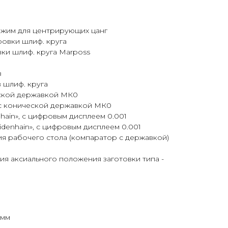
жим для центрирующих цанг
овки шлиф. круга
ки шлиф. круга Marposs
в
 шлиф. круга
еской державкой МК0
с конической державкой МК0
hain», с цифровым дисплеем 0.001
idenhain», с цифровым дисплеем 0.001
я рабочего стола (компаратор с державкой)
я аксиального положения заготовки типа -
 мм