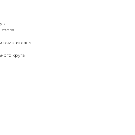
уга
 стола
м очистителем
ного круга