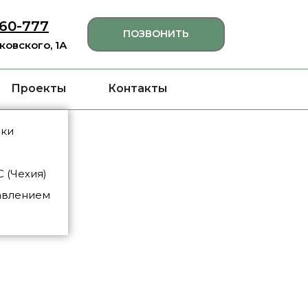
460-777
ПОЗВОНИТЬ
яковского, 1А
Проекты
Контакты
нки
 (Чехия)
авлением