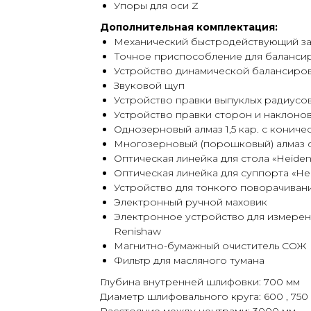
Упоры для оси Z
Дополнительная комплектация:
Механический быстродействующий за
Точное приспособление для балансир
Устройство динамической балансиров
Звуковой щуп
Устройство правки выпуклых радиусо
Устройство правки сторон и наклонов
Однозерновый алмаз 1,5 кар. с конич
Многозерновый (порошковый) алмаз 
Оптическая линейка для стола «Heiden
Оптическая линейка для суппорта «He
Устройство для тонкого поворачивани
Электронный ручной маховик
Электронное устройство для измерени
Renishaw
Магнитно-бумажный очиститель СОЖ
Фильтр для масляного тумана
Глубина внутренней шлифовки: 700 мм
Диаметр шлифовального круга: 600 , 750