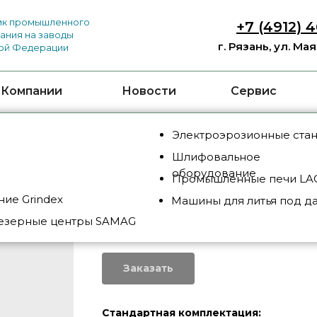
к промышленного
+7 (4912) 
ания на заводы
г. Рязань, ул. Ма
ой Федерации
 Компании
Новости
Сервис
Электроэрозионные ста
Шлифовальное
оборудование
Промышленные печи LAC
ие Grindex
Машины для литья под д
BSD 3000
езерные центры SAMAG
SKU:
BSD3000
Заказать
Стандартная комплектация: