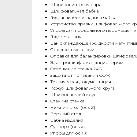
Шариковинтовая пара
Шлифовальная бабка
Гидравлическая задняя бабка
Устройство правки шлифовального кр
Упоры для продольного перемещения
Гидростанция
Бак охлаждающей жидкости магнитны
Стандартные ключи
Оправка для балансировки шлифоваль
Электрошкаф с кондиционером
Освещение станка 24В
Защита от попадания СОЖ
Техническая документация
Кожух шлифовального круга
Шлифовальный круг
Станина станка
Нижний стол (ось Z)
Верхний стол
Бабка изделия
Суппорт (ось Х)
Упоры для оси Х