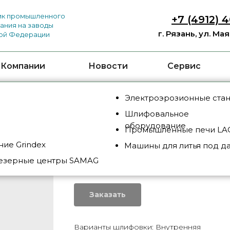
к промышленного
+7 (4912) 
ания на заводы
г. Рязань, ул. Ма
ой Федерации
 Компании
Новости
Сервис
Электроэрозионные ста
Шлифовальное
оборудование
Промышленные печи LAC
ие Grindex
Машины для литья под д
BBUN 500
езерные центры SAMAG
SKU:
BBUN500
Заказать
Варианты шлифовки: Внутренняя