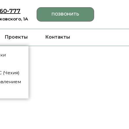
460-777
ПОЗВОНИТЬ
яковского, 1А
Проекты
Контакты
нки
 (Чехия)
авлением