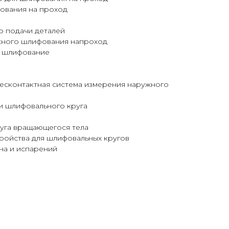
ования на проход
о подачи деталей
усного шлифования напроход
е шлифование
бесконтактная система измерения наружного
и шлифовального круга
уга вращающегося тела
ройства для шлифовальных кругов
на и испарений