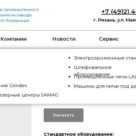
к промышленного
+7 (4912) 
ания на заводы
г. Рязань, ул. Ма
ой Федерации
 Компании
Новости
Сервис
Электроэрозионные ста
Шлифовальное
оборудование
Промышленные печи LAC
ие Grindex
Машины для литья под д
JHC-20
езерные центры SAMAG
SKU:
JHC-20
Заказать
Стандартное оборудование: