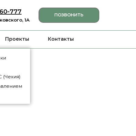
460-777
ПОЗВОНИТЬ
яковского, 1А
Проекты
Контакты
нки
 (Чехия)
авлением