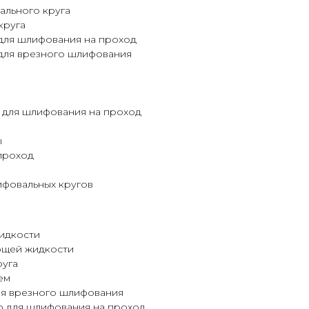
ального круга
круга
для шлифования на проход
для врезного шлифования
для шлифования на проход
ы
проход
ифовальных кругов
идкости
ющей жидкости
руга
ем
ля врезного шлифования
о для шлифования на проход