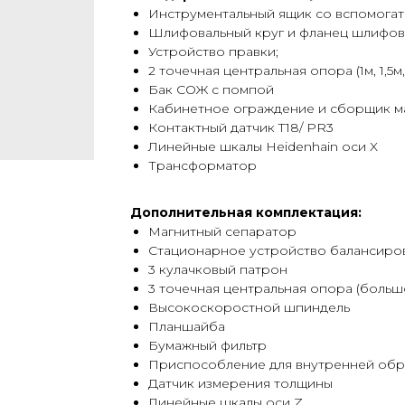
Инструментальный ящик со вспомога
Шлифовальный круг и фланец шлифова
Устройство правки;
2 точечная центральная опора (1м, 1,5м,
Бак СОЖ с помпой
Кабинетное ограждение и сборщик м
Контактный датчик T18/ PR3
Линейные шкалы Heidenhain оси X
Трансформатор
Дополнительная комплектация:
Магнитный сепаратор
Стационарное устройство балансиров
3 кулачковый патрон
3 точечная центральная опора (больш
Высокоскоростной шпиндель
Планшайба
Бумажный фильтр
Приспособление для внутренней об
Датчик измерения толщины
Линейные шкалы оси Z