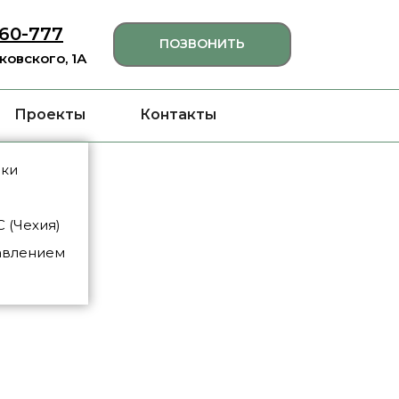
460-777
ПОЗВОНИТЬ
яковского, 1А
Проекты
Контакты
нки
 (Чехия)
авлением