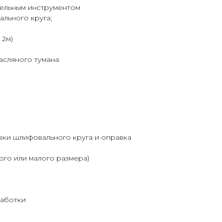
тельным инструментом
льного круга;
 2м)
асляного тумана
ки шлифовального круга и оправка
ого или малого размера)
работки