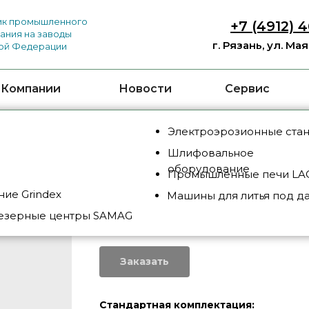
к промышленного
+7 (4912) 
ания на заводы
г. Рязань, ул. Ма
ой Федерации
 Компании
Новости
Сервис
Электроэрозионные ста
Шлифовальное
оборудование
Промышленные печи LAC
ие Grindex
Машины для литья под д
JHA-2003
езерные центры SAMAG
SKU:
JHA-2003
Заказать
Стандартная комплектация: