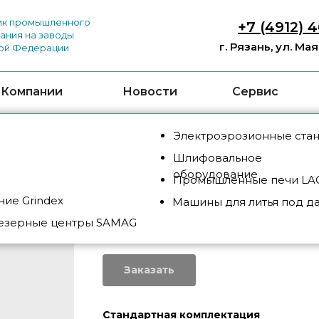
к промышленного
+7 (4912) 
ания на заводы
г. Рязань, ул. Ма
ой Федерации
 Компании
Новости
Сервис
Электроэрозионные ста
Шлифовальное
оборудование
Промышленные печи LAC
ие Grindex
Машины для литья под д
RIC-3060
езерные центры SAMAG
SKU:
RIC-3060
Заказать
Стандартная комплектация