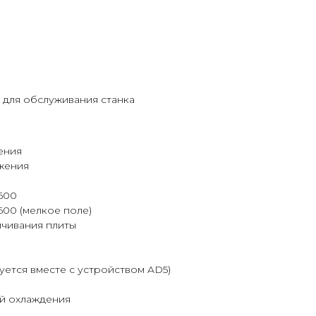
 для обслуживания станка
ения
жения
 600
600 (мелкое поле)
ичивания плиты
уется вместе с устройством AD5)
ой охлаждения