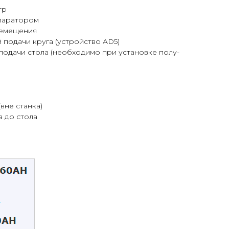
тр
епаратором
ремещения
 подачи круга (устройство AD5)
подачи стола (необходимо при установке полу-
вне станка)
а до стола