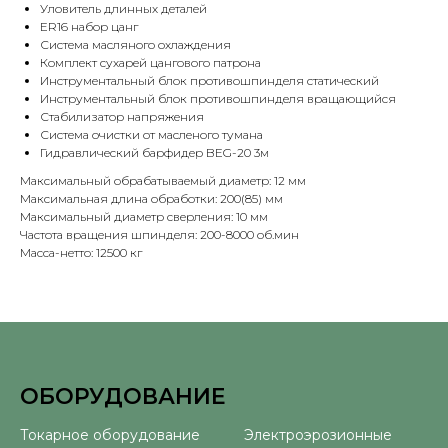
Уловитель длинных деталей
ER16 набор цанг
Система масляного охлаждения
Комплект сухарей цангового патрона
Инструментальный блок противошпинделя статический
Инструментальный блок противошпинделя вращающийся
Стабилизатор напряжения
Система очистки от масленого тумана
Гидравлический барфидер BEG-20 3м
Максимальный обрабатываемый диаметр: 12 мм
Максимальная длина обработки: 200(85) мм
Максимальный диаметр сверления: 10 мм
Частота вращения шпинделя: 200-8000 об.мин
Масса-нетто: 12500 кг
ОБОРУДОВАНИЕ
⠀
Токарное оборудование
Электроэрозионные