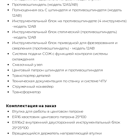
Противошпиндель (модель 12AS/AB)
Полноценная ось С шпинделя и противошпинделя (модель
12AB)
Инструментальный блок на противошпинделе (4 инструмента)
-модель 12AB
Инструментальный блок статический (противошпиндель)
-модель 12AB
Инструментальный блок приводной для фрезерования и
сверления (противошпиндель) - модель 12AB
Система подачи СОЖ с функцией контроля системы
охлаждения
Смазочный узел
Цанговый патрон шпинделя и противошпинделя
Транспортер деталей
Техническая документация по станку и системе ЧПУ
Стружечный конвейер
Трансформатор
Комплектация на заказ
Втулка для работы в цанговом патроне
ER16 хвостовик цангового патрона 25*100
ER16х2 внутренний двусторонний инструментальный блок
25*25*100
Вращающийся держатель направляющей втулки