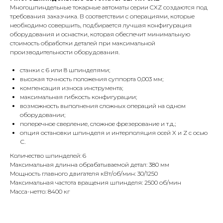
Многошпиндельные токарные автоматы серии CXZ создаются под
требования заказчика. В соответствии с операциями, которые
необходимо совершить, подбирается лучшая конфигурация
оборудования и оснастки, которая обеспечит минимальную
стоимость обработки деталей при максимальной
производительности оборудования.
станки с 6 или 8 шпинделями;
высокая точность положения суппорта 0,003 мм;
компенсация износа инструмента;
максимальная гибкость конфигурации;
возможность выполнения сложных операций на одном
оборудовании;
поперечное сверление, сложное фрезерование и т.д.;
опция остановки шпинделя и интерполяция осей X и Z с осью
С.
Количество шпинделей: 6
Максимальная длинна обрабатываемой детал: 380 мм
Мощность главного двигателя кВт/об/мин: 30/1250
Максимальная частота вращения шпинделя: 2500 об/мин
Масса-нетто: 8400 кг