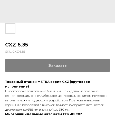
CXZ 6.35
SKU:
CXZ 6.35
Заказать
Токарный станок METRA серия CXZ (прутковое
исполнение)
Высокопроизводительные 6-и и 8-и шпиндельные токарные
станки-автоматы с ЧПУ. Обладают цангововым зажимом прутков и
автоматическим подающим устройством. Прутковые автоматы
серии CXZ позволяют с высокой точностью обрабатывать детали
диаметром до Ø55 мм и длиной до 380 мм.
Многошпиндельные автоматы СЕРИИ CXZ