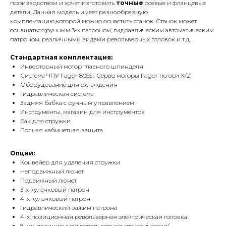
производством и хочет изготовить
точные
осевые и фланцевые
детали. Данная модель имеет разнообразную
комплектацию,которой можно оснастить станок. Станок может
оснащаться;ручным 3-х патроном, гидравлическим автоматическим
патроном, различными видами револьверных головок и т.д.
Cтандартная комплектация:
Инверторный мотор главного шпинделя
Система ЧПУ Fagor 8055i. Серво моторы Fagor по оси X/Z
Оборудование для охлаждения
Гидравлическая система
Задняя бабка с ручным управлением
Инструменты, магазин для инструментов
Бак для стружки
Полная кабинетная защита
Опции:
Конвейер для удаления стружки
Неподвижный люнет
Подвижный люнет
3-х кулачковый патрон
4-х кулачковый патрон
Гидравлический зажим патрона
4-х позиционная револьверная электрическая головка
8-ми позиционная револьверная электрическая/