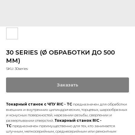
30 SERIES (Ø ОБРАБОТКИ ДО 500
ММ)
SKU:
30series
Заказать
Токарный станок с ЧПУ
RIC
-
TC
предназначен для обработки
внешних и внутренних цилиндрических, торцевых, шарообразных
и конусных поверхностей, нарезании резьбы, сверлении и
развертывании отверстий.
Токарный станок
RIC
-
TC
предназначен преимущественно для тех, кто занимается
штучным, мелкосерийным, среднесерийным или ремонтным