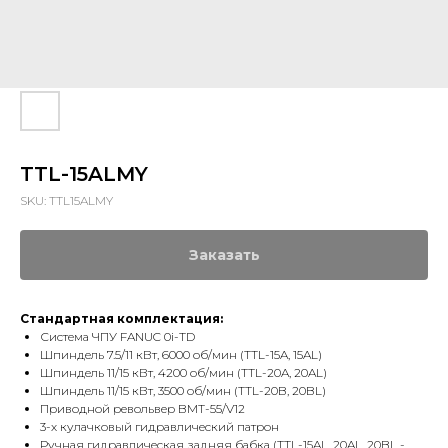
TTL-15ALMY
SKU:
TTL15ALMY
Заказать
Стандартная комплектация:
Система ЧПУ FANUC 0i-TD
Шпиндель 7.5/11 кВт, 6000 об/мин (TTL-15A, 15AL)
Шпиндель 11/15 кВт, 4200 об/мин (TTL-20A, 20AL)
Шпиндель 11/15 кВт, 3500 об/мин (TTL-20B, 20BL)
Приводной револьвер BMT-55/V12
3-х кулачковый гидравлический патрон
Ручная гидравлическая задняя бабка (TTL-15AL, 20AL, 20BL -