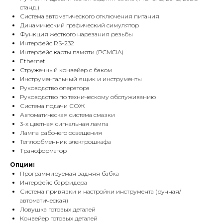
станд.)
Система автоматического отключения питания
Динамический графический симулятор
Функция жесткого нарезания резьбы
Интерфейс RS-232
Интерфейс карты памяти (PCMCIA)
Ethernet
Стружечный конвейер с баком
Инструментальный ящик и инструменты
Руководство оператора
Руководство по техническому обслуживанию
Система подачи СОЖ
Автоматическая система смазки
3-х цветная сигнальная лампа
Лампа рабочего освещения
Теплообменник электрошкафа
Трансформатор
Опции:
Программируемая задняя бабка
Интерфейс барфидера
Система привязки и настройки инструмента (ручная/
автоматическая)
Ловушка готовых деталей
Конвейер готовых деталей