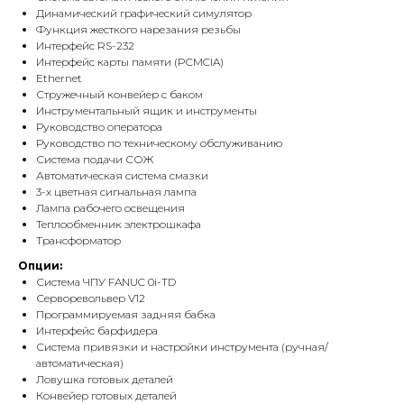
Динамический графический симулятор
Функция жесткого нарезания резьбы
Интерфейс RS-232
Интерфейс карты памяти (PCMCIA)
Ethernet
Стружечный конвейер с баком
Инструментальный ящик и инструменты
Руководство оператора
Руководство по техническому обслуживанию
Система подачи СОЖ
Автоматическая система смазки
3-х цветная сигнальная лампа
Лампа рабочего освещения
Теплообменник электрошкафа
Трансформатор
Опции:
Система ЧПУ FANUC 0i-TD
Серворевольвер V12
Программируемая задняя бабка
Интерфейс барфидера
Система привязки и настройки инструмента (ручная/
автоматическая)
Ловушка готовых деталей
Конвейер готовых деталей