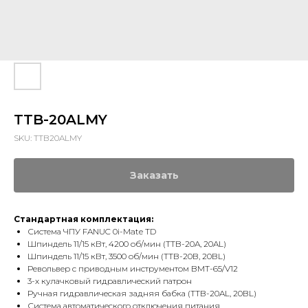
TTB-20ALMY
SKU:
TTB20ALMY
Заказать
Стандартная комплектация:
Система ЧПУ FANUC 0i-Mate TD
Шпиндель 11/15 кВт, 4200 об/мин (TTB-20A, 20AL)
Шпиндель 11/15 кВт, 3500 об/мин (TTB-20B, 20BL)
Револьвер с приводным инструментом BMT-65/V12
3-х кулачковый гидравлический патрон
Ручная гидравлическая задняя бабка (TTB-20AL, 20BL)
Система автоматического отключения питания