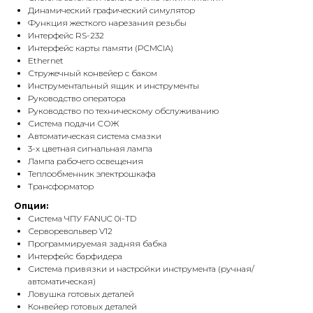
Динамический графический симулятор
Функция жесткого нарезания резьбы
Интерфейс RS-232
Интерфейс карты памяти (PCMCIA)
Ethernet
Стружечный конвейер с баком
Инструментальный ящик и инструменты
Руководство оператора
Руководство по техническому обслуживанию
Система подачи СОЖ
Автоматическая система смазки
3-х цветная сигнальная лампа
Лампа рабочего освещения
Теплообменник электрошкафа
Трансформатор
Опции:
Система ЧПУ FANUC 0i-TD
Серворевольвер V12
Программируемая задняя бабка
Интерфейс барфидера
Система привязки и настройки инструмента (ручная/
автоматическая)
Ловушка готовых деталей
Конвейер готовых деталей