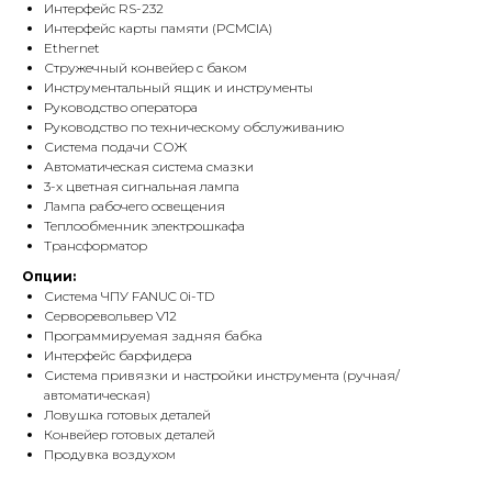
Интерфейс RS-232
Интерфейс карты памяти (PCMCIA)
Ethernet
Стружечный конвейер с баком
Инструментальный ящик и инструменты
Руководство оператора
Руководство по техническому обслуживанию
Система подачи СОЖ
Автоматическая система смазки
3-х цветная сигнальная лампа
Лампа рабочего освещения
Теплообменник электрошкафа
Трансформатор
Опции:
Система ЧПУ FANUC 0i-TD
Серворевольвер V12
Программируемая задняя бабка
Интерфейс барфидера
Система привязки и настройки инструмента (ручная/
автоматическая)
Ловушка готовых деталей
Конвейер готовых деталей
Продувка воздухом