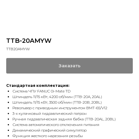
TTB-20AMYW
TTB20AMYW
Заказать
Стандартная комплектация:
Система ЧПУ FANUC 0i-Mate TD
Шпиндель 11/15 кВт, 4200 об/мин (TTB-20A, 20AL)
Шпиндель 11/15 кВт, 3500 об/мин (TTB-20B, 20BL)
Револьвер с приводным инструментом BMT-65/V12
3-х кулачковый гидравлический патрон
Ручная гидравлическая задняя бабка (TTB-20AL, 20BL)
Система автоматического отключения питания
Динамический графический симулятор
Функция жесткого нарезания резьбы