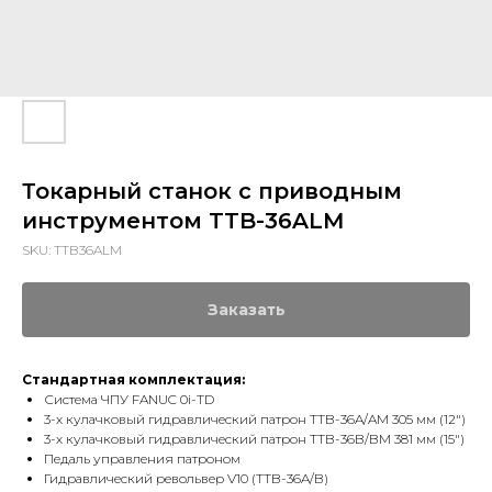
Токарный станок с приводным
инструментом TTB-36ALM
SKU:
TTB36ALM
Заказать
Стандартная комплектация:
Система ЧПУ FANUC 0i-TD
3-х кулачковый гидравлический патрон TTB-36A/AM 305 мм (12")
3-х кулачковый гидравлический патрон TTB-36B/BM 381 мм (15")
Педаль управления патроном
Гидравлический револьвер V10 (TTB-36A/B)