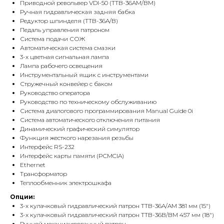
Приводной револьвер VDI-50 (TTB-36AM/BM)
Ручная гидравлическая задняя бабка
Редуктор шпинделя (TTB-36A/B)
Педаль управления патроном
Система подачи СОЖ
Автоматическая система смазки
3-х цветная сигнальная лампа
Лампа рабочего освещения
Инструментальный ящик с инструментами
Стружечный конвейер с баком
Руководство оператора
Руководство по техническому обслуживанию
Система диалогового программирования Manual Guide 0i
Система автоматического отключения питания
Динамический графический симулятор
Функция жесткого нарезания резьбы
Интерфейс RS-232
Интерфейс карты памяти (PCMCIA)
Ethernet
Трансформатор
Теплообменник электрошкафа
Опции:
3-х кулачковый гидравлический патрон TTB-36A/AM 381 мм (15")
3-х кулачковый гидравлический патрон TTB-36B/BM 457 мм (18")
Ручной механизированный патрон