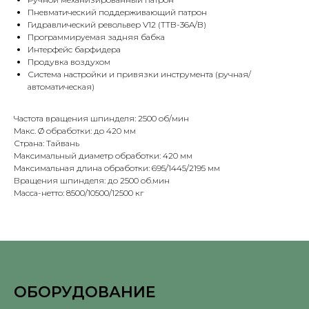
Пневматический поддерживающий патрон
Гидравлический револьвер V12 (TTB-36A/B)
Программируемая задняя бабка
Интерфейс барфидера
Продувка воздухом
Система настройки и привязки инструмента (ручная/
автоматическая)
Частота вращения шпинделя: 2500 об/мин
Макс. Ø обработки: до 420 мм
Страна: Тайвань
Максимальный диаметр обработки: 420 мм
Максимальная длина обработки: 695/1445/2195 мм
Вращения шпинделя: до 2500 об.мин
Масса-нетто: 8500/10500/12500 кг
ОБОРУДОВАНИЕ
⠀