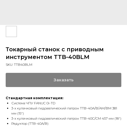
Токарный станок с приводным
инструментом TTB-40BLM
SKU:
TTB40BLM
Заказать
Стандартная комплектация:
Система ЧПУ FANUC 0i-TD
3-х кулачковый гидравлический патрон TTB-40A/B/AM/BM 381
мм (15")
3-х кулачковый гидравлический патрон TTB-40C/CM 457 мм (18")
Редуктор (TTB-40A/B)