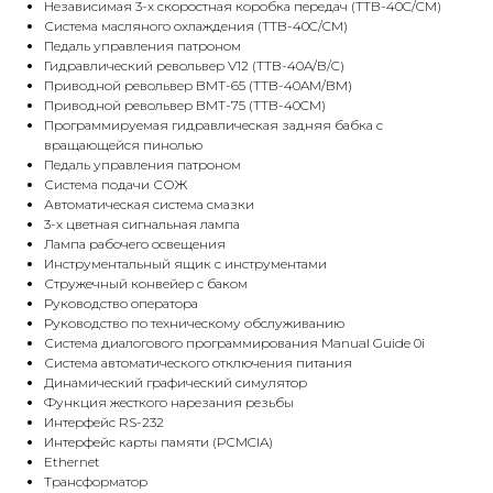
Независимая 3-х скоростная коробка передач (TTB-40C/CM)
Система масляного охлаждения (TTB-40C/CM)
Педаль управления патроном
Гидравлический револьвер V12 (TTB-40A/B/C)
Приводной револьвер BMT-65 (TTB-40AM/BM)
Приводной револьвер BMT-75 (TTB-40CM)
Программируемая гидравлическая задняя бабка с
вращающейся пинолью
Педаль управления патроном
Система подачи СОЖ
Автоматическая система смазки
3-х цветная сигнальная лампа
Лампа рабочего освещения
Инструментальный ящик с инструментами
Стружечный конвейер с баком
Руководство оператора
Руководство по техническому обслуживанию
Система диалогового программирования Manual Guide 0i
Система автоматического отключения питания
Динамический графический симулятор
Функция жесткого нарезания резьбы
Интерфейс RS-232
Интерфейс карты памяти (PCMCIA)
Ethernet
Трансформатор