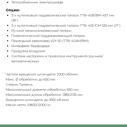
Теплообменник электрошкафа
Опции:
3-х кулачковый гидравлический патрон TTB-40B/BM 457 мм
(18")
3-х кулачковый гидравлический патрон TTB-40C/CM 533 мм (21")
Ручной механизированный патрон
Пневматический поддерживающий патрон
Приводной револьвер VDI-50 (TTB-40AM/BM)
Интерфейс барфидера
Продувка воздухом
Система настройки и привязки инструмента (ручная/
автоматическая)
Частота вращения шпинделя: 2000 об/мин
Макс. Ø обработки: до 650 мм
Страна: Тайвань
Максимальный диаметр обработки: 650 мм
Максимальная длина обработки: 1385/2135 мм
Вращения шпинделя: до 1650 об.мин
Масса-нетто: 10800/12000 кг