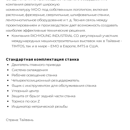
компания реализует широкую
номенклатуру МОО под собственным логотипом, включая
расточные, фрезерные, сверлильные, шлифовальные станки,
ленточнопильное оборудование и т. д. Тесная связь между
проектированием и производством дает возможность создавать
наиболее эффективные технические решения.
Компания RICHYOUNG INDUSTRIAL CO. регулярный участник
международных машиностроительных выставок как в Тайване -
TIMTOS, так и в мире – ЕМО в Европе, IMTS в США.
Стандартная комплектация станка
Двигатель главного привода
Система охлаждения
Рабочее освещение станка
Четырехпозиционный резцедержатель
Ящик с инструментом для обслуживания станка
Упорный центр
Защита от брызг задней части станка
Тормоз по оси Z
Индикатор метрической резьбы
Страна: Тайвань