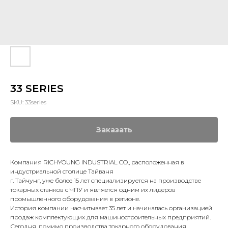
33 SERIES
SKU:
33series
Заказать
Компания RICHYOUNG INDUSTRIAL CO., расположенная в
индустриальной столице Тайваня
г. Тайчунг, уже более 15 лет специализируется на производстве
токарных станков с ЧПУ и является одним их лидеров
промышленного оборудования в регионе.
История компании насчитывает 35 лет и начиналась организацией
продаж комплектующих для машиностроительных предприятий.
Сегодня, помимо производства токарного оборудования,