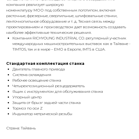
компания реализует широкую
номенклатуру МОО под собственным логотипом, включая
расточные, фрезерные, сверлильные, шлифовальные станки,
ленточнопильное оборудование и т. д. Тесная связь между
проектированием и производством дает возможность создавать
наиболее эффективные технические решения.
Компания RICHYOUNG INDUSTRIAL CO. регулярный участник
международных машиностроительных выставок как в Тайване -
TIMTOS, так и в мире – ЕМО в Европе, IMTS в США.
Стандартная комплектация станка
Двигатель главного привода
Система охлаждения
Рабочее освещение станка
Четырехпозиционный резцедержатель
Ящик с инструментом для обслуживания станка
Упорный центр
Защита от брызг задней части станка
Тормоз по оси Z
Индикатор метрической резьбы
Страна: Тайвань