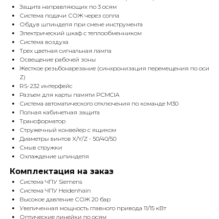
Защита направляющих по 3 осям
Система подачи СОЖ через сопла
Обдув шпинделя при смене инструмента
Электрический шкаф с теплообменником
Система воздуха
Трех цветная сигнальная лампа
Освещение рабочей зоны
Жесткое резьбонарезание (синхронизация перемещения по оси
Z)
RS-232 интерфейс
Разъем для карты памяти PCMCIA
Система автоматического отключения по команде M30
Полная кабинетная защита
Трансформатор
Стружечный конвейер с ящиком
Диаметры винтов X/Y/Z - 50/40/50
Смыв стружки
Охлаждение шпинделя
Комплектация на заказ
Система ЧПУ Siemens
Система ЧПУ Heidenhain
Высокое давление СОЖ 20 бар
Увеличенная мощность главного привода 11/15 кВт
Оптические линейки по осям