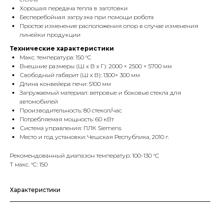
Хорошая передача тепла в заготовки
Бесперебойная загрузка при помощи робота
Простое изменение расположения опор в случае изменения
линейки продукции
Технические характеристики
Макс. температура: 150 °C
Внешние размеры (Ш х В х Г): 2000 × 2500 × 5700 мм
Свободный габарит (Ш х В): 1300× 300 мм
Длина конвейера печи: 5100 мм
Загружаемый материал: ветровые и боковые стекла для
автомобилей
Производительность: 80 стекол/час
Потребляемая мощность: 60 кВт
Система управления: ПЛК Siemens
Место и год установки: Чешская Республика, 2010 г.
Рекомендованный диапазон температур: 100-130 °C
T макс. °C: 150
Характеристики